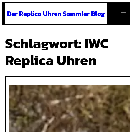
Zum
Der Replica Uhren Sammler Blog
Inhalt
springen
Schlagwort:
IWC
Replica Uhren