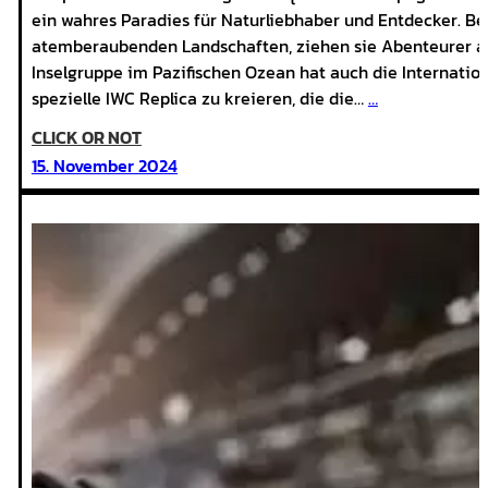
ein wahres Paradies für Naturliebhaber und Entdecker. Bek
atemberaubenden Landschaften, ziehen sie Abenteurer au
Inselgruppe im Pazifischen Ozean hat auch die Internatio
spezielle IWC Replica zu kreieren, die die…
…
CLICK OR NOT
:
15. November 2024
iwc
aquatimer
galapagos
replica