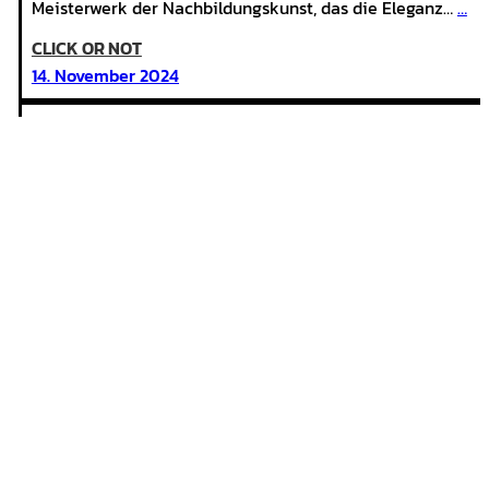
Meisterwerk der Nachbildungskunst, das die Eleganz…
…
CLICK OR NOT
:
14. November 2024
IWC
ingenieur
replica
uhr