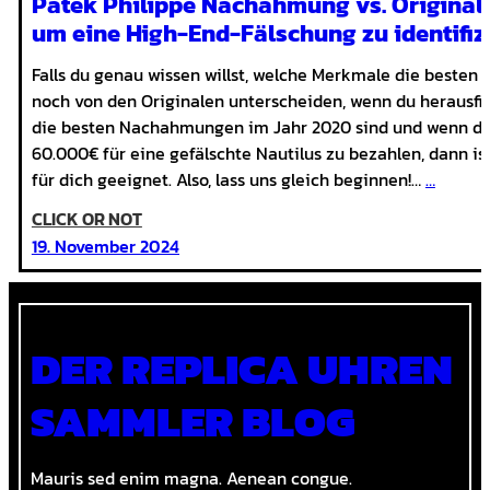
Patek Philippe Nachahmung vs. Original:
um eine High-End-Fälschung zu identifiz
Falls du genau wissen willst, welche Merkmale die best
noch von den Originalen unterscheiden, wenn du herausfi
die besten Nachahmungen im Jahr 2020 sind und wenn du n
60.000€ für eine gefälschte Nautilus zu bezahlen, dann ist
für dich geeignet. Also, lass uns gleich beginnen!…
…
CLICK OR NOT
:
19. November 2024
Patek
Philippe
Nachahmung
DER REPLICA UHREN
vs.
Original:
SAMMLER BLOG
7
Eigenschaften,
Mauris sed enim magna. Aenean congue.
um