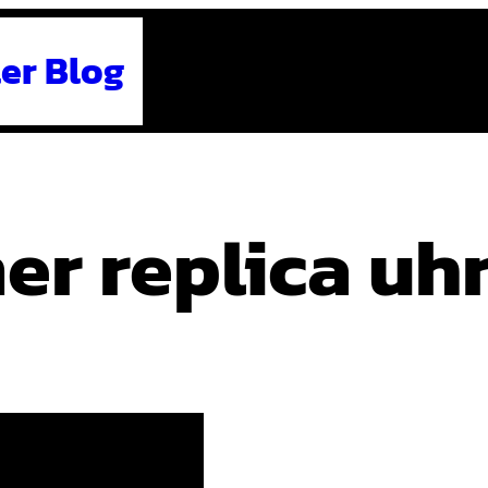
er Blog
er replica uh