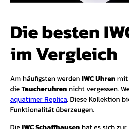
Die besten IW
im Vergleich
Am häufigsten werden
IWC Uhren
mit 
die
Taucheruhren
nicht vergessen. We
aquatimer Replica
. Diese Kollektion b
Funktionalität überzeugen.
Die
IWC Schaffhausen
hat es sich zur